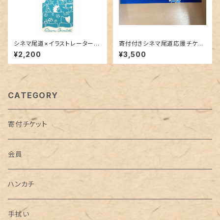
シネマ尾道×イラストレーター・
寄付付きシネマ尾道応援チケッ
ハラルミ オリジナル手ぬぐい
ト
¥2,200
¥3,500
CATEGORY
寄付チケット
会員
ハンカチ
手拭い