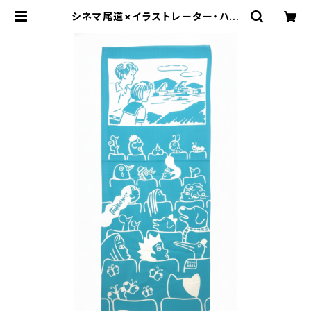
シネマ尾道×イラストレーター・ハラ
ルミ オリジナル手ぬぐい | cinem
aonomichi