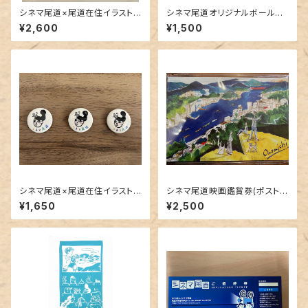
シネマ尾道×尾道在住イラストレ
シネマ尾道オリジナルボールペ
ーターハラルミ オリジナルハ
ン３本セット
¥2,600
¥1,500
ンカチ
シネマ尾道×尾道在住イラストレ
シネマ尾道映画鑑賞券(ポストカ
ーターハラルミ オリジナル缶
ード型)
¥1,650
¥2,500
バッジ シネガール×ねずみ 3
個セット