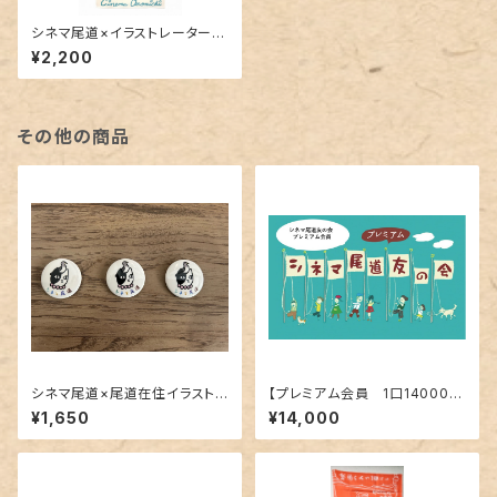
シネマ尾道×イラストレーター・
ハラルミ オリジナル手ぬぐい
¥2,200
その他の商品
シネマ尾道×尾道在住イラストレ
【プレミアム会員 1口14000
ーターハラルミ オリジナル缶バ
円】シネマ尾道友の会2026
¥1,650
¥14,000
ッジ シネマ猫×ハト3個セット