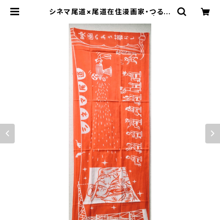
シネマ尾道×尾道在住漫画家・つるけ
んたろう オリジナル手ぬぐい | cin
emaonomichi