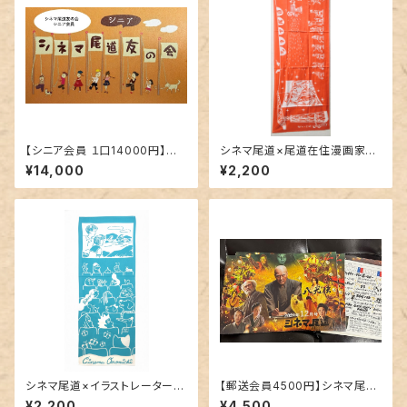
【シニア会員 １口14000円】シ
シネマ尾道×尾道在住漫画家・
ネマ尾道友の会2026
つるけんたろう オリジナル手
¥14,000
¥2,200
ぬぐい
シネマ尾道×イラストレーター・
【郵送会員4500円】シネマ尾道
ハラルミ オリジナル手ぬぐい
友の会2026
¥2,200
¥4,500